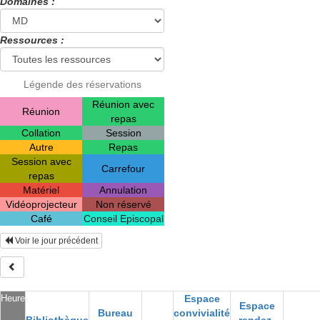
Domaines :
Ressources :
Légende des réservations
Réunion avec
Réunion
repas
Collation
Session
Autre
Repas
Session avec
Carrefour
repas
Matériel
Annulation
Vidéoprojecteur
Non réservé
Café
Conseil Episcopal
Voir le jour précédent
Heure
Espace
Espace
Bureau
convivialité