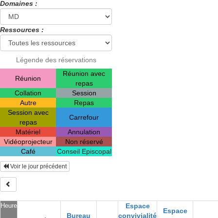
Domaines :
Ressources :
Légende des réservations
Réunion avec
Réunion
repas
Collation
Session
Autre
Repas
Session avec
Carrefour
repas
Matériel
Annulation
Vidéoprojecteur
Non réservé
Café
Conseil Episcopal
Voir le jour précédent
Heure
Espace
Espace
Bureau
convivialité