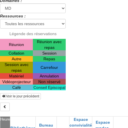
Domaines :
Ressources :
Légende des réservations
Réunion avec
Réunion
repas
Collation
Session
Autre
Repas
Session avec
Carrefour
repas
Matériel
Annulation
Vidéoprojecteur
Non réservé
Café
Conseil Episcopal
Voir le jour précédent
Heure
Espace
Espace
Bureau
convivialité