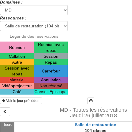
Domaines :
Ressources :
Légende des réservations
Réunion avec
Réunion
repas
Collation
Session
Autre
Repas
Session avec
Carrefour
repas
Matériel
Annulation
Vidéoprojecteur
Non réservé
Café
Conseil Episcopal
Voir le jour précédent
MD - Toutes les réservations
Jeudi 26 juillet 2018
Heure
Salle de restauration
104 places