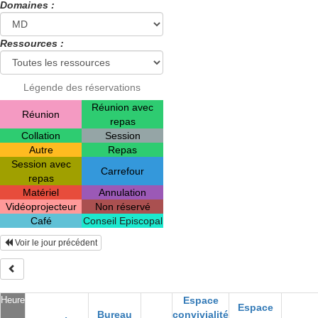
Domaines :
Ressources :
Légende des réservations
Réunion avec
Réunion
repas
Collation
Session
Autre
Repas
Session avec
Carrefour
repas
Matériel
Annulation
Vidéoprojecteur
Non réservé
Café
Conseil Episcopal
Voir le jour précédent
Heure
Espace
Espace
Bureau
convivialité