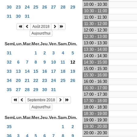
10:00 - 10:30
30
23
24
25
26
27
28
29
10:30 - 11:00
31
30
31
11:00 - 11:30
11:30 - 12:00
Août 2018
12:00 - 12:30
Aujourd'hui
12:30 - 13:00
13:00 - 13:30
Sem
Lun.
Mar.
Mer.
Jeu.
Ven.
Sam.
Dim.
13:30 - 14:00
31
1
2
3
4
5
14:00 - 14:30
32
6
7
8
9
10
11
12
14:30 - 15:00
15:00 - 15:30
33
13
14
15
16
17
18
19
15:30 - 16:00
34
20
21
22
23
24
25
26
16:00 - 16:30
16:30 - 17:00
35
27
28
29
30
31
17:00 - 17:30
Septembre 2018
17:30 - 18:00
Aujourd'hui
18:00 - 18:30
18:30 - 19:00
Sem
Lun.
Mar.
Mer.
Jeu.
Ven.
Sam.
Dim.
19:00 - 19:30
35
1
2
19:30 - 20:00
20:00 - 20:30
36
3
4
5
6
7
8
9