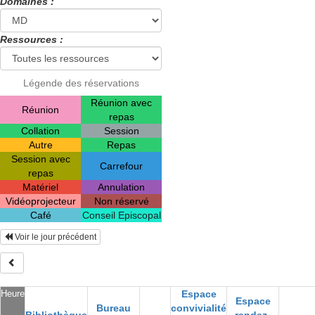
Domaines :
Ressources :
Légende des réservations
Réunion avec
Réunion
repas
Collation
Session
Autre
Repas
Session avec
Carrefour
repas
Matériel
Annulation
Vidéoprojecteur
Non réservé
Café
Conseil Episcopal
Voir le jour précédent
Heure
Espace
Espace
Bureau
convivialité