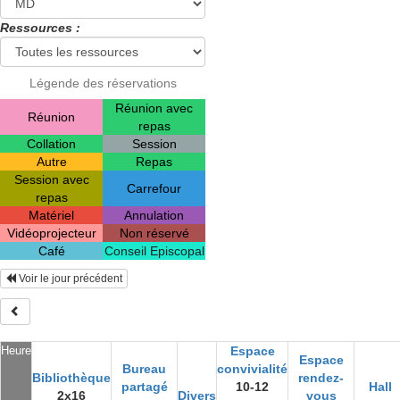
Ressources :
Légende des réservations
Réunion avec
Réunion
repas
Collation
Session
Autre
Repas
Session avec
Carrefour
repas
Matériel
Annulation
Vidéoprojecteur
Non réservé
Café
Conseil Episcopal
Voir le jour précédent
Heure
Espace
Espace
Bureau
convivialité
Bibliothèque
rendez-
partagé
10-12
Hall
2x16
Divers
vous