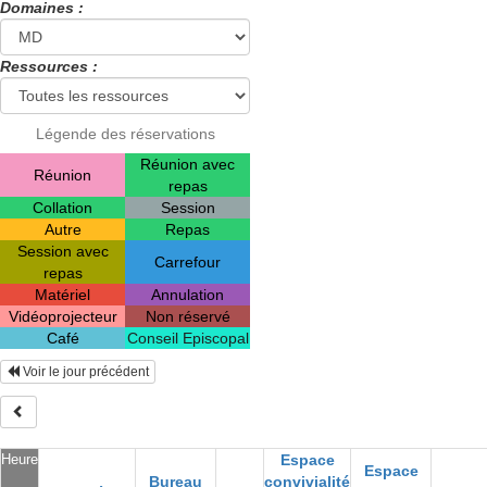
Domaines :
Ressources :
Légende des réservations
Réunion avec
Réunion
repas
Collation
Session
Autre
Repas
Session avec
Carrefour
repas
Matériel
Annulation
Vidéoprojecteur
Non réservé
Café
Conseil Episcopal
Voir le jour précédent
Heure
Espace
Espace
Bureau
convivialité