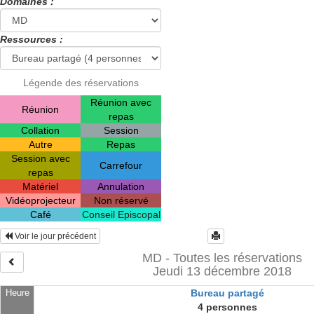
Domaines :
Ressources :
Légende des réservations
Réunion avec
Réunion
repas
Collation
Session
Autre
Repas
Session avec
Carrefour
repas
Matériel
Annulation
Vidéoprojecteur
Non réservé
Café
Conseil Episcopal
Voir le jour précédent
MD - Toutes les réservations
Jeudi 13 décembre 2018
Heure
Bureau partagé
4 personnes