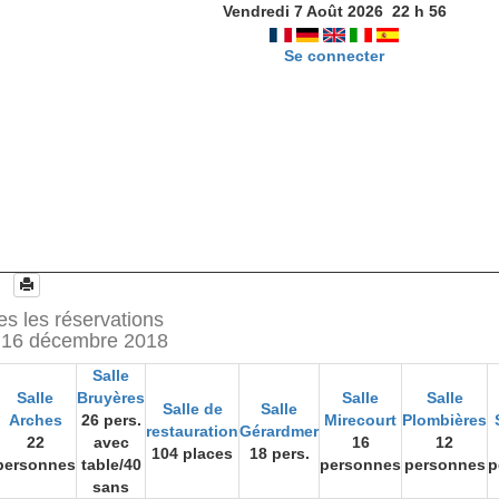
Vendredi 7 Août 2026
22
h
56
Se connecter
es les réservations
 16 décembre 2018
Salle
Salle
Bruyères
Salle
Salle
Salle de
Salle
Arches
26 pers.
Mirecourt
Plombières
restauration
Gérardmer
22
avec
16
12
104 places
18 pers.
personnes
table/40
personnes
personnes
p
sans