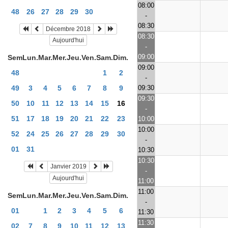
08:00
48
26
27
28
29
30
-
08:30
Décembre 2018
08:30
Aujourd'hui
-
09:00
Sem
Lun.
Mar.
Mer.
Jeu.
Ven.
Sam.
Dim.
09:00
48
1
2
-
09:30
49
3
4
5
6
7
8
9
09:30
50
10
11
12
13
14
15
16
-
51
17
18
19
20
21
22
23
10:00
10:00
52
24
25
26
27
28
29
30
-
01
31
10:30
10:30
Janvier 2019
-
Aujourd'hui
11:00
11:00
Sem
Lun.
Mar.
Mer.
Jeu.
Ven.
Sam.
Dim.
-
01
1
2
3
4
5
6
11:30
11:30
02
7
8
9
10
11
12
13