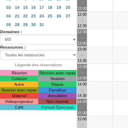
-
03
14
15
16
17
18
19
20
12:00
12:00
04
21
22
23
24
25
26
27
-
05
28
29
30
31
12:30
Domaines :
12:30
-
13:00
Ressources :
13:00
-
13:30
Légende des réservations
13:30
-
Réunion
Réunion avec repas
14:00
Collation
Session
Autre
Repas
14:00
Session avec repas
Carrefour
-
Matériel
Annulation
14:30
Vidéoprojecteur
Non réservé
14:30
Café
Conseil Episcopal
-
15:00
15:00
-