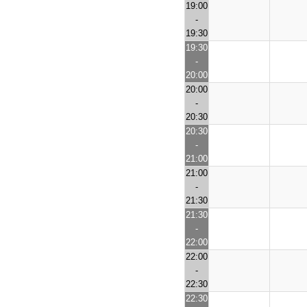
19:00
-
19:30
19:30
-
20:00
20:00
-
20:30
20:30
-
21:00
21:00
-
21:30
21:30
-
22:00
22:00
-
22:30
22:30