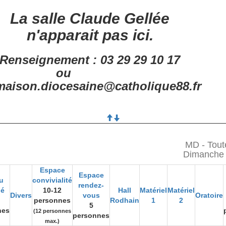
La salle Claude Gellée
n'apparait pas ici.
Renseignement : 03 29 29 10 17
ou
aison.diocesaine@catholique88.fr
MD - Tout
Dimanche
Espace
Espace
u
convivialité
rendez-
gé
10-12
Hall
Matériel
Matériel
Divers
vous
Oratoire
personnes
Rodhain
1
2
5
nes
(12 personnes
personnes
max.)