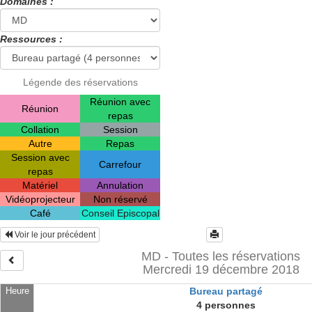
Domaines :
Ressources :
Légende des réservations
Réunion avec
Réunion
repas
Collation
Session
Autre
Repas
Session avec
Carrefour
repas
Matériel
Annulation
Vidéoprojecteur
Non réservé
Café
Conseil Episcopal
Voir le jour précédent
MD - Toutes les réservations
Mercredi 19 décembre 2018
Heure
Bureau partagé
4 personnes