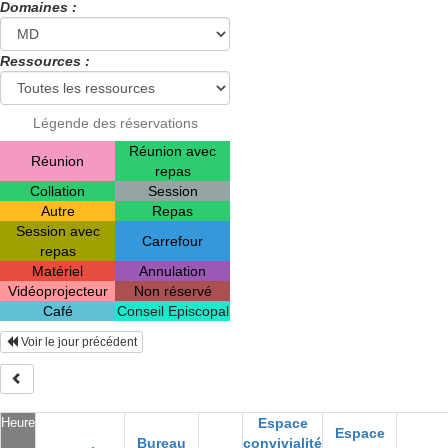
Domaines :
Ressources :
Légende des réservations
Réunion avec
Réunion
repas
Collation
Session
Autre
Repas
Session avec
Carrefour
repas
Matériel
Annulation
Vidéoprojecteur
Non réservé
Café
Conseil Episcopal
Voir le jour précédent
Heure
Espace
Espace
Bureau
convivialité