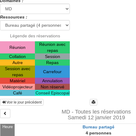
Domaines :
Ressources :
Légende des réservations
Réunion avec
Réunion
repas
Collation
Session
Autre
Repas
Session avec
Carrefour
repas
Matériel
Annulation
Vidéoprojecteur
Non réservé
Café
Conseil Episcopal
Voir le jour précédent
MD - Toutes les réservations
Samedi 12 janvier 2019
Heure
Bureau partagé
4 personnes