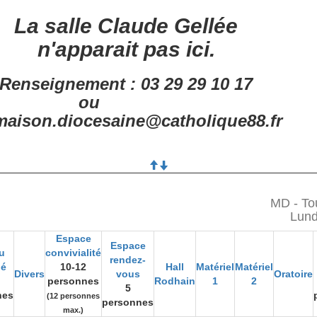
La salle Claude Gellée
n'apparait pas ici.
Renseignement : 03 29 29 10 17
ou
aison.diocesaine@catholique88.fr
MD - Tou
Lund
Espace
Espace
u
convivialité
rendez-
gé
10-12
Hall
Matériel
Matériel
Divers
vous
Oratoire
personnes
Rodhain
1
2
5
nes
(12 personnes
personnes
max.)