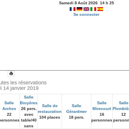
Samedi 8 Août 2026
14
h
25
Se connecter
tes les réservations
i 14 janvier 2019
Salle
Salle
Bruyères
Salle
Salle
Salle de
Salle
Arches
26 pers.
Mirecourt
Plombiè
restauration
Gérardmer
22
avec
16
12
104 places
18 pers.
personnes
table/40
personnes
person
sans