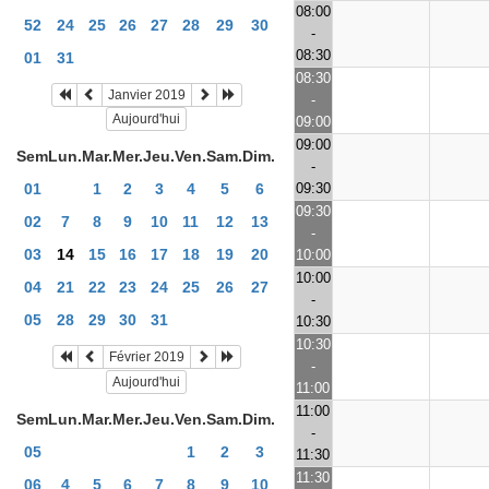
08:00
52
24
25
26
27
28
29
30
-
08:30
01
31
08:30
Janvier 2019
-
Aujourd'hui
09:00
09:00
Sem
Lun.
Mar.
Mer.
Jeu.
Ven.
Sam.
Dim.
-
09:30
01
1
2
3
4
5
6
09:30
02
7
8
9
10
11
12
13
-
03
14
15
16
17
18
19
20
10:00
10:00
04
21
22
23
24
25
26
27
-
05
28
29
30
31
10:30
10:30
Février 2019
-
Aujourd'hui
11:00
11:00
Sem
Lun.
Mar.
Mer.
Jeu.
Ven.
Sam.
Dim.
-
05
1
2
3
11:30
11:30
06
4
5
6
7
8
9
10