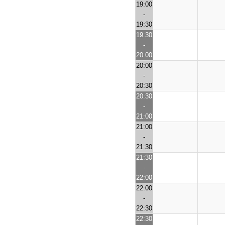
19:00
-
19:30
19:30
-
20:00
20:00
-
20:30
20:30
-
21:00
21:00
-
21:30
21:30
-
22:00
22:00
-
22:30
22:30