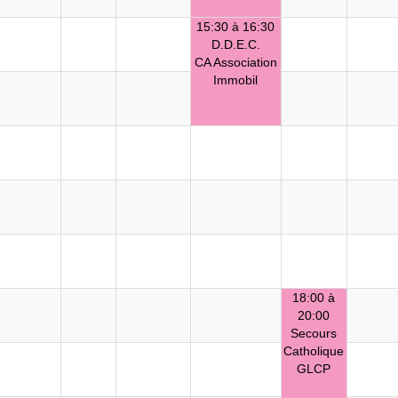
15:30 à 16:30
D.D.E.C.
CA Association
Immobil
18:00 à
20:00
Secours
Catholique
GLCP