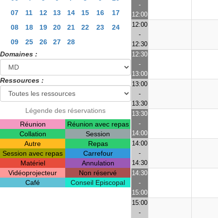
-
07
11
12
13
14
15
16
17
12:00
12:00
08
18
19
20
21
22
23
24
-
09
25
26
27
28
12:30
Domaines :
12:30
-
13:00
Ressources :
13:00
-
13:30
Légende des réservations
13:30
-
Réunion
Réunion avec repas
14:00
Collation
Session
Autre
Repas
14:00
Session avec repas
Carrefour
-
Matériel
Annulation
14:30
Vidéoprojecteur
Non réservé
14:30
Café
Conseil Episcopal
-
15:00
15:00
-