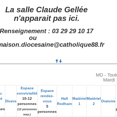
La salle Claude Gellée
n'apparait pas ici.
Renseignement : 03 29 29 10 17
ou
aison.diocesaine@catholique88.fr
MD - Tout
Mardi 
Espace
Espace
u
convivialité
rendez-
gé
10-12
Hall
Matériel
Matériel
Divers
vous
Oratoire
personnes
Rodhain
1
2
5
nes
(12 personnes
personnes
max.)