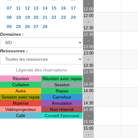
-
07
11
12
13
14
15
16
17
12:00
12:00
08
18
19
20
21
22
23
24
-
09
25
26
27
28
12:30
Domaines :
12:30
-
13:00
Ressources :
13:00
-
13:30
Légende des réservations
13:30
-
Réunion
Réunion avec repas
14:00
Collation
Session
Autre
Repas
14:00
Session avec repas
Carrefour
-
Matériel
Annulation
14:30
Vidéoprojecteur
Non réservé
14:30
Café
Conseil Episcopal
-
15:00
15:00
-