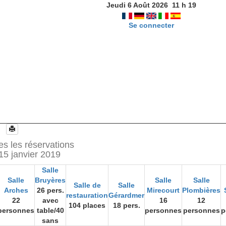
Jeudi 6 Août 2026
11
h
19
Se connecter
es les réservations
15 janvier 2019
Salle
Salle
Bruyères
Salle
Salle
Salle de
Salle
Arches
26 pers.
Mirecourt
Plombières
restauration
Gérardmer
22
avec
16
12
104 places
18 pers.
personnes
table/40
personnes
personnes
p
sans