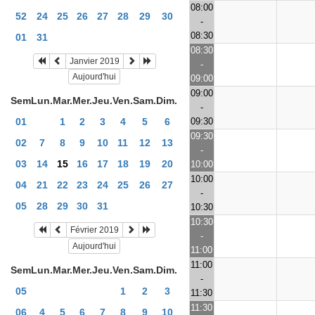
08:00
52
24
25
26
27
28
29
30
-
08:30
01
31
08:30
Janvier 2019
-
Aujourd'hui
09:00
09:00
Sem
Lun.
Mar.
Mer.
Jeu.
Ven.
Sam.
Dim.
-
09:30
01
1
2
3
4
5
6
09:30
02
7
8
9
10
11
12
13
-
03
14
15
16
17
18
19
20
10:00
10:00
04
21
22
23
24
25
26
27
-
05
28
29
30
31
10:30
10:30
Février 2019
-
Aujourd'hui
11:00
11:00
Sem
Lun.
Mar.
Mer.
Jeu.
Ven.
Sam.
Dim.
-
05
1
2
3
11:30
11:30
06
4
5
6
7
8
9
10