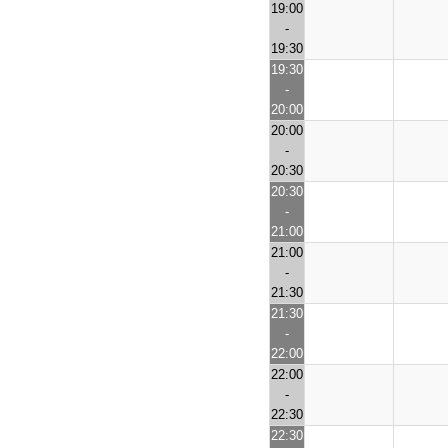
19:00
-
19:30
19:30
-
20:00
20:00
-
20:30
20:30
-
21:00
21:00
-
21:30
21:30
-
22:00
22:00
-
22:30
22:30