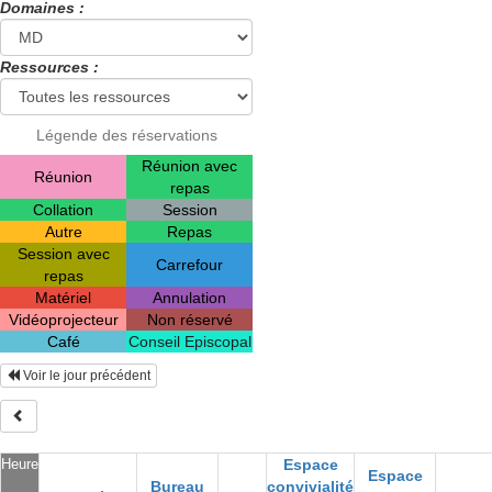
Domaines :
Ressources :
Légende des réservations
Réunion avec
Réunion
repas
Collation
Session
Autre
Repas
Session avec
Carrefour
repas
Matériel
Annulation
Vidéoprojecteur
Non réservé
Café
Conseil Episcopal
Voir le jour précédent
Heure
Espace
Espace
Bureau
convivialité