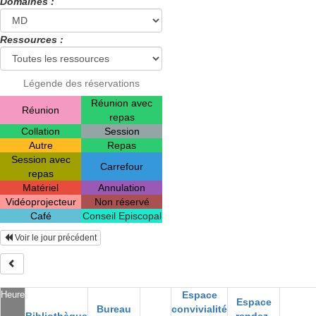
Domaines :
Ressources :
Légende des réservations
Réunion avec
Réunion
repas
Collation
Session
Autre
Repas
Session avec
Carrefour
repas
Matériel
Annulation
Vidéoprojecteur
Non réservé
Café
Conseil Episcopal
Voir le jour précédent
Heure
Espace
Espace
Bureau
convivialité