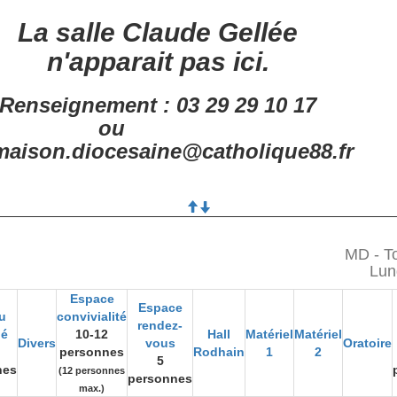
La salle Claude Gellée
n'apparait pas ici.
Renseignement : 03 29 29 10 17
ou
aison.diocesaine@catholique88.fr
MD - To
Lun
Espace
Espace
u
convivialité
rendez-
gé
10-12
Hall
Matériel
Matériel
Divers
vous
Oratoire
personnes
Rodhain
1
2
5
nes
(12 personnes
personnes
max.)