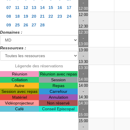
-
07
11
12
13
14
15
16
17
12:00
12:00
08
18
19
20
21
22
23
24
-
09
25
26
27
28
12:30
Domaines :
12:30
-
13:00
Ressources :
13:00
-
13:30
Légende des réservations
13:30
-
Réunion
Réunion avec repas
14:00
Collation
Session
Autre
Repas
14:00
Session avec repas
Carrefour
-
Matériel
Annulation
14:30
Vidéoprojecteur
Non réservé
14:30
Café
Conseil Episcopal
-
15:00
15:00
-