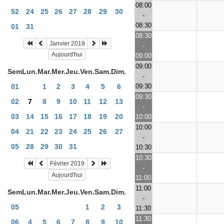
08:00
52
24
25
26
27
28
29
30
-
08:30
01
31
08:30
Janvier 2019
-
Aujourd'hui
09:00
09:00
Sem
Lun.
Mar.
Mer.
Jeu.
Ven.
Sam.
Dim.
-
09:30
01
1
2
3
4
5
6
09:30
02
7
8
9
10
11
12
13
-
03
14
15
16
17
18
19
20
10:00
10:00
04
21
22
23
24
25
26
27
-
05
28
29
30
31
10:30
10:30
Février 2019
-
Aujourd'hui
11:00
11:00
Sem
Lun.
Mar.
Mer.
Jeu.
Ven.
Sam.
Dim.
-
05
1
2
3
11:30
11:30
06
4
5
6
7
8
9
10