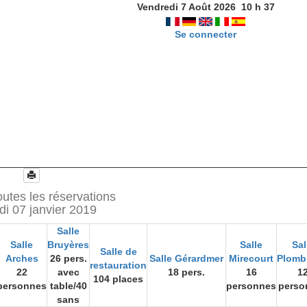
Vendredi 7 Août 2026
10
h
37
Se connecter
utes les réservations
di 07 janvier 2019
Salle
Salle
Bruyères
Salle
Sal
Salle de
Arches
26 pers.
Salle Gérardmer
Mirecourt
Plomb
restauration
22
avec
18 pers.
16
1
104 places
personnes
table/40
personnes
perso
sans