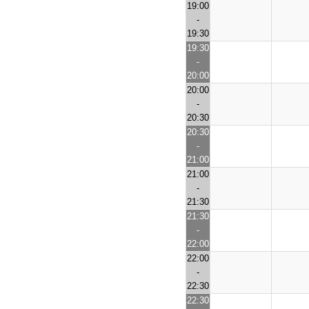
19:00
-
19:30
19:30
-
20:00
20:00
-
20:30
20:30
-
21:00
21:00
-
21:30
21:30
-
22:00
22:00
-
22:30
22:30