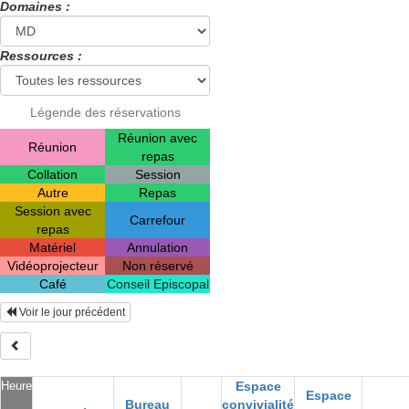
Domaines :
Ressources :
Légende des réservations
Réunion avec
Réunion
repas
Collation
Session
Autre
Repas
Session avec
Carrefour
repas
Matériel
Annulation
Vidéoprojecteur
Non réservé
Café
Conseil Episcopal
Voir le jour précédent
Heure
Espace
Espace
Bureau
convivialité