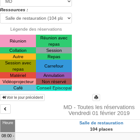
Ressources :
Légende des réservations
Réunion avec
Réunion
repas
Collation
Session
Autre
Repas
Session avec
Carrefour
repas
Matériel
Annulation
Vidéoprojecteur
Non réservé
Café
Conseil Episcopal
Voir le jour précédent
MD - Toutes les réservations
Vendredi 01 février 2019
Heure
Salle de restauration
104 places
08:00 -