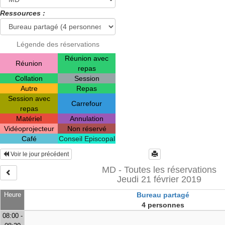
Ressources :
Légende des réservations
Réunion avec
Réunion
repas
Collation
Session
Autre
Repas
Session avec
Carrefour
repas
Matériel
Annulation
Vidéoprojecteur
Non réservé
Café
Conseil Episcopal
Voir le jour précédent
MD - Toutes les réservations
Jeudi 21 février 2019
Heure
Bureau partagé
4 personnes
08:00 -