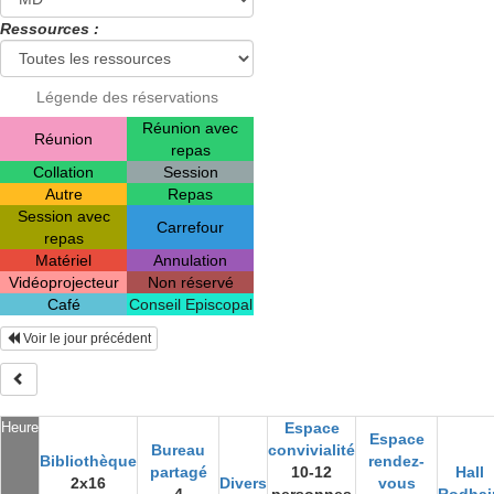
Ressources :
Légende des réservations
Réunion avec
Réunion
repas
Collation
Session
Autre
Repas
Session avec
Carrefour
repas
Matériel
Annulation
Vidéoprojecteur
Non réservé
Café
Conseil Episcopal
Voir le jour précédent
Heure
Espace
Espace
Bureau
convivialité
Bibliothèque
rendez-
partagé
10-12
Hall
2x16
Divers
vous