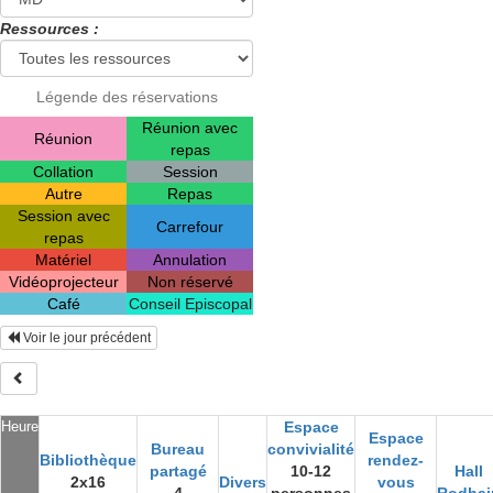
Ressources :
Légende des réservations
Réunion avec
Réunion
repas
Collation
Session
Autre
Repas
Session avec
Carrefour
repas
Matériel
Annulation
Vidéoprojecteur
Non réservé
Café
Conseil Episcopal
Voir le jour précédent
Heure
Espace
Espace
Bureau
convivialité
Bibliothèque
rendez-
partagé
10-12
Hall
2x16
Divers
vous