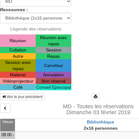
Ressources :
Légende des réservations
Réunion avec
Réunion
repas
Collation
Session
Autre
Repas
Session avec
Carrefour
repas
Matériel
Annulation
Vidéoprojecteur
Non réservé
Café
Conseil Episcopal
Voir le jour précédent
MD - Toutes les réservations
Dimanche 03 février 2019
Heure
Bibliothèque
2x16 personnes
08:00 -