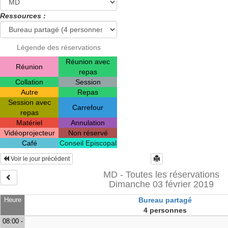
Ressources :
Légende des réservations
Réunion avec
Réunion
repas
Collation
Session
Autre
Repas
Session avec
Carrefour
repas
Matériel
Annulation
Vidéoprojecteur
Non réservé
Café
Conseil Episcopal
Voir le jour précédent
MD - Toutes les réservations
Dimanche 03 février 2019
Heure
Bureau partagé
4 personnes
08:00 -