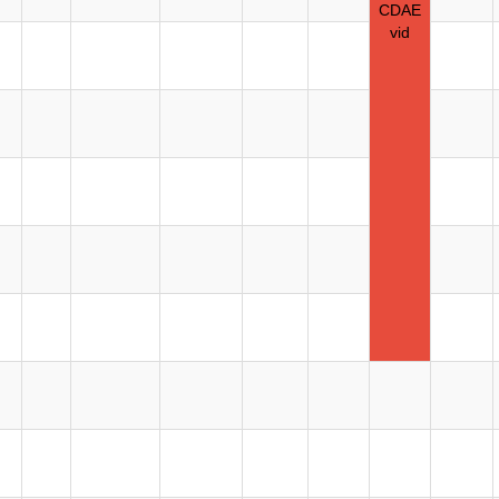
CDAE
vid