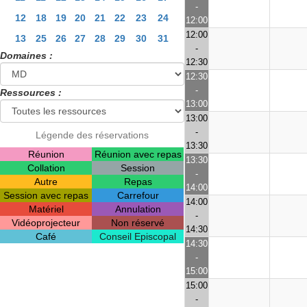
-
12
18
19
20
21
22
23
24
12:00
12:00
13
25
26
27
28
29
30
31
-
Domaines :
12:30
12:30
-
Ressources :
13:00
13:00
-
Légende des réservations
13:30
Réunion
Réunion avec repas
13:30
Collation
Session
-
Autre
Repas
14:00
Session avec repas
Carrefour
14:00
Matériel
Annulation
-
Vidéoprojecteur
Non réservé
14:30
Café
Conseil Episcopal
14:30
-
15:00
15:00
-