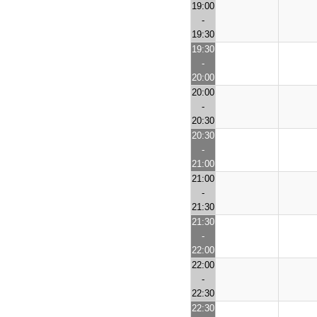
19:00
-
19:30
19:30
-
20:00
20:00
-
20:30
20:30
-
21:00
21:00
-
21:30
21:30
-
22:00
22:00
-
22:30
22:30