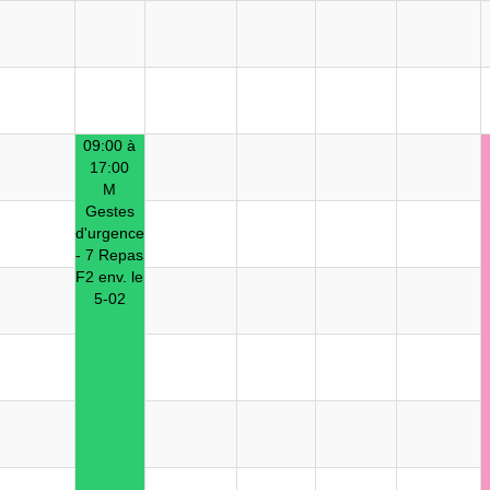
09:00 à
17:00
M
Gestes
d'urgence
- 7 Repas
F2 env. le
5-02