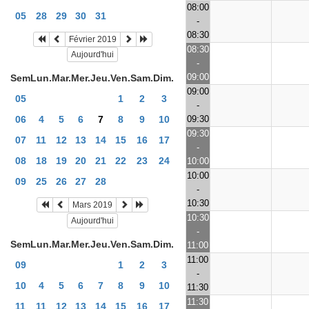
08:00
05
28
29
30
31
-
08:30
Février 2019
08:30
Aujourd'hui
-
09:00
Sem
Lun.
Mar.
Mer.
Jeu.
Ven.
Sam.
Dim.
09:00
05
1
2
3
-
09:30
06
4
5
6
7
8
9
10
09:30
07
11
12
13
14
15
16
17
-
08
18
19
20
21
22
23
24
10:00
10:00
09
25
26
27
28
-
10:30
Mars 2019
10:30
Aujourd'hui
-
Sem
Lun.
Mar.
Mer.
Jeu.
Ven.
Sam.
Dim.
11:00
11:00
09
1
2
3
-
10
4
5
6
7
8
9
10
11:30
11:30
11
11
12
13
14
15
16
17