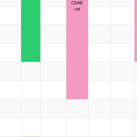
CDAE
caf