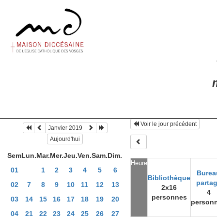
m
Voir le jour précédent
Janvier 2019
Aujourd'hui
Sem
Lun.
Mar.
Mer.
Jeu.
Ven.
Sam.
Dim.
Heure
01
1
2
3
4
5
6
Burea
Bibliothèque
parta
02
7
8
9
10
11
12
13
2x16
4
personnes
03
14
15
16
17
18
19
20
person
04
21
22
23
24
25
26
27