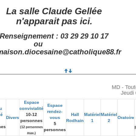
La salle Claude Gellée
n'apparait pas ici.
Renseignement : 03 29 29 10 17
ou
aison.diocesaine@catholique88.fr
MD - Tout
Jeudi 
Espace
Espace
u
convivialité
rendez-
gé
10-12
Hall
Matériel
Matériel
Divers
vous
Oratoire
personnes
Rodhain
1
2
5
nes
(12 personnes
personnes
max.)