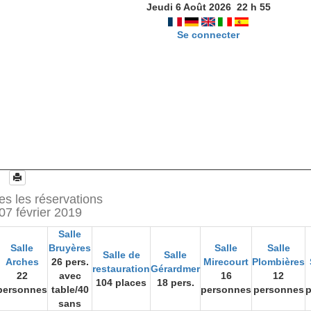
Jeudi 6 Août 2026
22
h
55
Se connecter
es les réservations
07 février 2019
Salle
Salle
Bruyères
Salle
Salle
Salle de
Salle
Arches
26 pers.
Mirecourt
Plombières
restauration
Gérardmer
22
avec
16
12
104 places
18 pers.
personnes
table/40
personnes
personnes
sans