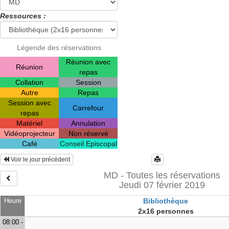
Ressources :
Légende des réservations
Réunion avec
Réunion
repas
Collation
Session
Autre
Repas
Session avec
Carrefour
repas
Matériel
Annulation
Vidéoprojecteur
Non réservé
Café
Conseil Episcopal
Voir le jour précédent
MD - Toutes les réservations
Jeudi 07 février 2019
Heure
Bibliothèque
2x16 personnes
08:00 -