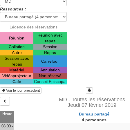
Ressources :
Légende des réservations
Réunion avec
Réunion
repas
Collation
Session
Autre
Repas
Session avec
Carrefour
repas
Matériel
Annulation
Vidéoprojecteur
Non réservé
Café
Conseil Episcopal
Voir le jour précédent
MD - Toutes les réservations
Jeudi 07 février 2019
Heure
Bureau partagé
4 personnes
08:00 -