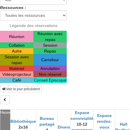
Ressources :
Légende des réservations
Réunion avec
Réunion
repas
Collation
Session
Autre
Repas
Session avec
Carrefour
repas
Matériel
Annulation
Vidéoprojecteur
Non réservé
Café
Conseil Episcopal
Voir le jour précédent
Heure
Espace
Espace
Bureau
convivialité
Bibliothèque
rendez-
partagé
10-12
Hall
2x16
Divers
vous