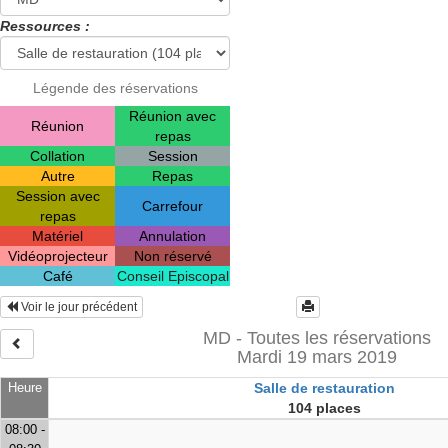
Ressources :
Légende des réservations
Réunion avec
Réunion
repas
Collation
Session
Autre
Repas
Session avec
Carrefour
repas
Matériel
Annulation
Vidéoprojecteur
Non réservé
Café
Conseil Episcopal
Voir le jour précédent
MD - Toutes les réservations
Mardi 19 mars 2019
Heure
Salle de restauration
104 places
08:00 -