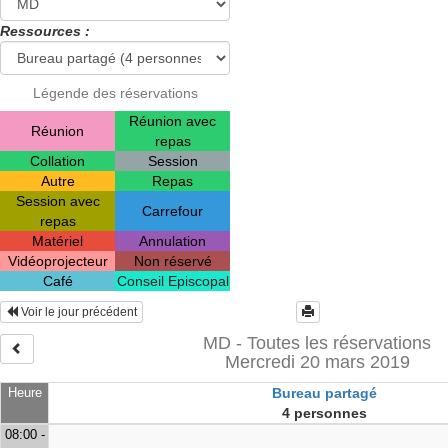
Ressources :
Légende des réservations
Réunion avec
Réunion
repas
Collation
Session
Autre
Repas
Session avec
Carrefour
repas
Matériel
Annulation
Vidéoprojecteur
Non réservé
Café
Conseil Episcopal
Voir le jour précédent
MD - Toutes les réservations
Mercredi 20 mars 2019
Heure
Bureau partagé
4 personnes
08:00 -