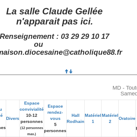
La salle Claude Gellée
n'apparait pas ici.
Renseignement : 03 29 29 10 17
ou
aison.diocesaine@catholique88.fr
MD - Tout
Samed
Espace
Espace
u
convivialité
rendez-
gé
10-12
Hall
Matériel
Matériel
Divers
vous
Oratoire
personnes
Rodhain
1
2
5
nes
(12 personnes
personnes
max.)