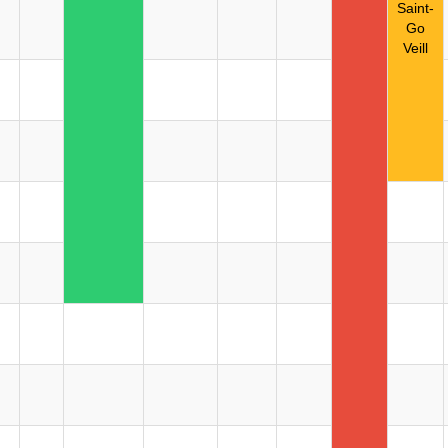
Saint-
Go
Veill