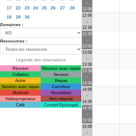
-
17
22
23
24
25
26
27
28
12:00
12:00
18
29
30
-
Domaines :
12:30
12:30
-
Ressources :
13:00
13:00
-
Légende des réservations
13:30
Réunion
Réunion avec repas
13:30
Collation
Session
-
Autre
Repas
14:00
Session avec repas
Carrefour
14:00
Matériel
Annulation
-
Vidéoprojecteur
Non réservé
14:30
Café
Conseil Episcopal
14:30
-
15:00
15:00
-