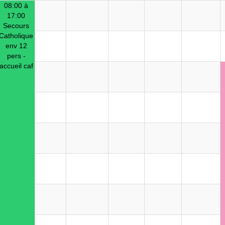
08:00 à
17:00
Secours
Catholique
env 12
pers -
accueil caf