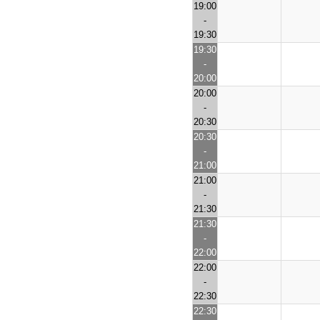
19:00
-
19:30
19:30
-
20:00
20:00
-
20:30
20:30
-
21:00
21:00
-
21:30
21:30
-
22:00
22:00
-
22:30
22:30