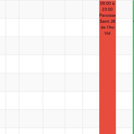
08:00 à
23:00
Paroisse
Saint JB
de l'Avi
Vid