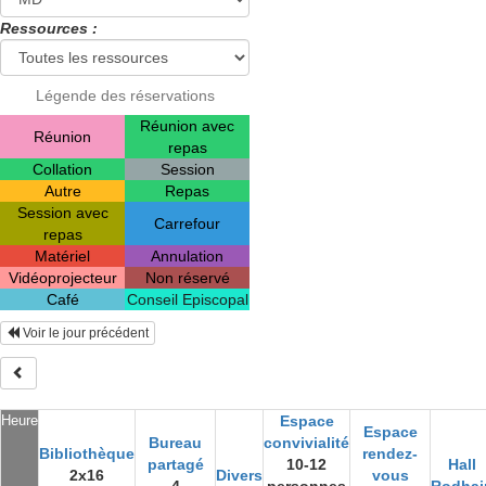
Ressources :
Légende des réservations
Réunion avec
Réunion
repas
Collation
Session
Autre
Repas
Session avec
Carrefour
repas
Matériel
Annulation
Vidéoprojecteur
Non réservé
Café
Conseil Episcopal
Voir le jour précédent
Heure
Espace
Espace
Bureau
convivialité
Bibliothèque
rendez-
partagé
10-12
Hall
2x16
Divers
vous