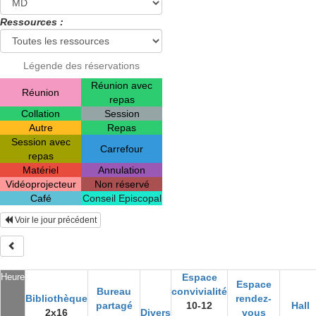
Ressources :
Légende des réservations
Réunion avec
Réunion
repas
Collation
Session
Autre
Repas
Session avec
Carrefour
repas
Matériel
Annulation
Vidéoprojecteur
Non réservé
Café
Conseil Episcopal
Voir le jour précédent
Heure
Espace
Espace
Bureau
convivialité
Bibliothèque
rendez-
partagé
10-12
Hall
2x16
Divers
vous