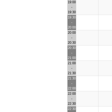
19:00
-
19:30
19:30
-
20:00
20:00
-
20:30
20:30
-
21:00
21:00
-
21:30
21:30
-
22:00
22:00
-
22:30
22:30