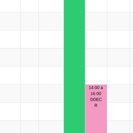
14:00 à
16:00
DDEC
R