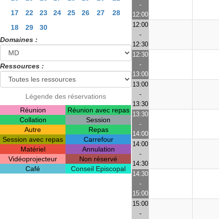
-
17
22
23
24
25
26
27
28
12:00
12:00
18
29
30
-
Domaines :
12:30
12:30
-
Ressources :
13:00
13:00
-
Légende des réservations
13:30
Réunion
Réunion avec repas
13:30
Collation
Session
-
Autre
Repas
14:00
Session avec repas
Carrefour
14:00
Matériel
Annulation
-
Vidéoprojecteur
Non réservé
14:30
Café
Conseil Episcopal
14:30
-
15:00
15:00
-