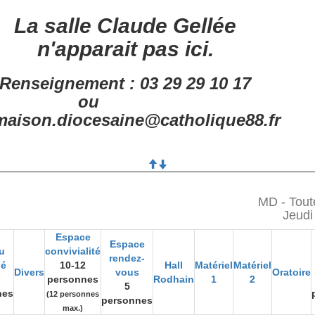
La salle Claude Gellée
n'apparait pas ici.
Renseignement : 03 29 29 10 17
ou
aison.diocesaine@catholique88.fr
MD - Tout
Jeudi
Espace
Espace
u
convivialité
rendez-
gé
10-12
Hall
Matériel
Matériel
Divers
vous
Oratoire
personnes
Rodhain
1
2
5
nes
(12 personnes
personnes
max.)