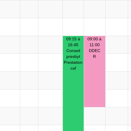
09:15 à
09:00 à
16:45
11:00
Conseil
DDEC
presbyt
R
Prestation
caf