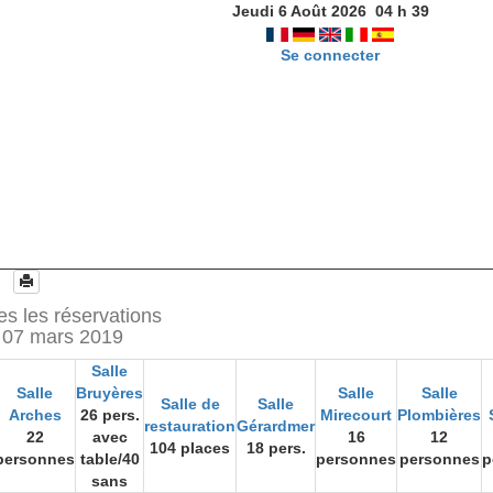
Jeudi 6 Août 2026
04
h
39
Se connecter
es les réservations
 07 mars 2019
Salle
Salle
Bruyères
Salle
Salle
Salle de
Salle
Arches
26 pers.
Mirecourt
Plombières
restauration
Gérardmer
22
avec
16
12
104 places
18 pers.
personnes
table/40
personnes
personnes
p
sans