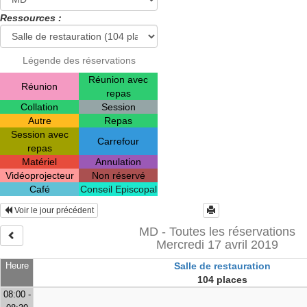
Ressources :
Légende des réservations
Réunion avec
Réunion
repas
Collation
Session
Autre
Repas
Session avec
Carrefour
repas
Matériel
Annulation
Vidéoprojecteur
Non réservé
Café
Conseil Episcopal
Voir le jour précédent
MD - Toutes les réservations
Mercredi 17 avril 2019
Heure
Salle de restauration
104 places
08:00 -