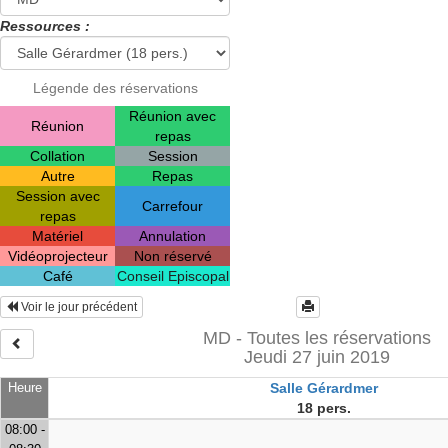
Ressources :
Légende des réservations
Réunion avec
Réunion
repas
Collation
Session
Autre
Repas
Session avec
Carrefour
repas
Matériel
Annulation
Vidéoprojecteur
Non réservé
Café
Conseil Episcopal
Voir le jour précédent
MD - Toutes les réservations
Jeudi 27 juin 2019
Heure
Salle Gérardmer
18 pers.
08:00 -