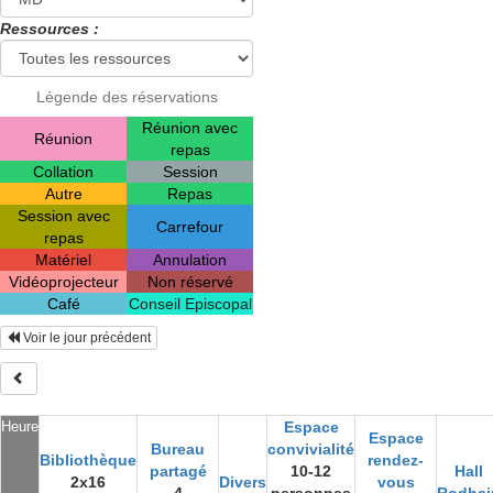
Ressources :
Légende des réservations
Réunion avec
Réunion
repas
Collation
Session
Autre
Repas
Session avec
Carrefour
repas
Matériel
Annulation
Vidéoprojecteur
Non réservé
Café
Conseil Episcopal
Voir le jour précédent
Heure
Espace
Espace
Bureau
convivialité
Bibliothèque
rendez-
partagé
10-12
Hall
2x16
Divers
vous