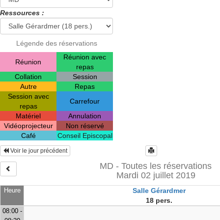
Ressources :
Légende des réservations
Réunion avec
Réunion
repas
Collation
Session
Autre
Repas
Session avec
Carrefour
repas
Matériel
Annulation
Vidéoprojecteur
Non réservé
Café
Conseil Episcopal
Voir le jour précédent
MD - Toutes les réservations
Mardi 02 juillet 2019
Heure
Salle Gérardmer
18 pers.
08:00 -