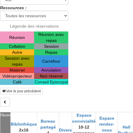
Ressources :
Légende des réservations
Réunion avec
Réunion
repas
Collation
Session
Autre
Repas
Session avec
Carrefour
repas
Matériel
Annulation
Vidéoprojecteur
Non réservé
Café
Conseil Episcopal
Voir le jour précédent
Heure
Espace
Espace
Bureau
convivialité
Bibliothèque
rendez-
partagé
10-12
Hall
2x16
Divers
vous