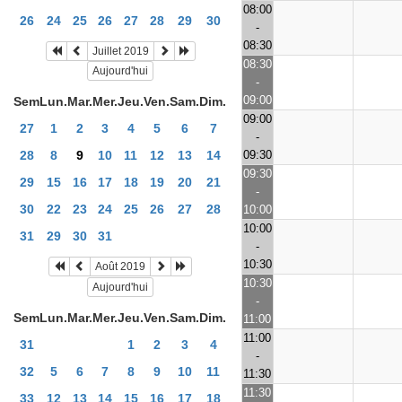
08:00
26
24
25
26
27
28
29
30
-
08:30
Juillet 2019
08:30
Aujourd'hui
-
09:00
Sem
Lun.
Mar.
Mer.
Jeu.
Ven.
Sam.
Dim.
09:00
27
1
2
3
4
5
6
7
-
09:30
28
8
9
10
11
12
13
14
09:30
29
15
16
17
18
19
20
21
-
30
22
23
24
25
26
27
28
10:00
10:00
31
29
30
31
-
10:30
Août 2019
10:30
Aujourd'hui
-
Sem
Lun.
Mar.
Mer.
Jeu.
Ven.
Sam.
Dim.
11:00
11:00
31
1
2
3
4
-
32
5
6
7
8
9
10
11
11:30
11:30
33
12
13
14
15
16
17
18