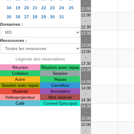
-
34
19
20
21
22
23
24
25
12:00
12:00
35
26
27
28
29
30
31
-
Domaines :
12:30
12:30
-
Ressources :
13:00
13:00
-
Légende des réservations
13:30
Réunion
Réunion avec repas
13:30
Collation
Session
-
Autre
Repas
14:00
Session avec repas
Carrefour
14:00
Matériel
Annulation
-
Vidéoprojecteur
Non réservé
14:30
Café
Conseil Episcopal
14:30
-
15:00
15:00
-