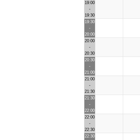
19:00
-
19:30
19:30
-
20:00
20:00
-
20:30
20:30
-
21:00
21:00
-
21:30
21:30
-
22:00
22:00
-
22:30
22:30