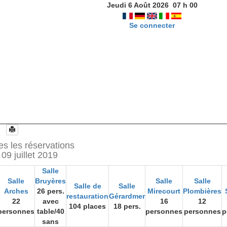
Jeudi 6 Août 2026
07
h
00
Se connecter
es les réservations
09 juillet 2019
Salle
Salle
Bruyères
Salle
Salle
Salle de
Salle
Arches
26 pers.
Mirecourt
Plombières
restauration
Gérardmer
22
avec
16
12
104 places
18 pers.
personnes
table/40
personnes
personnes
p
sans