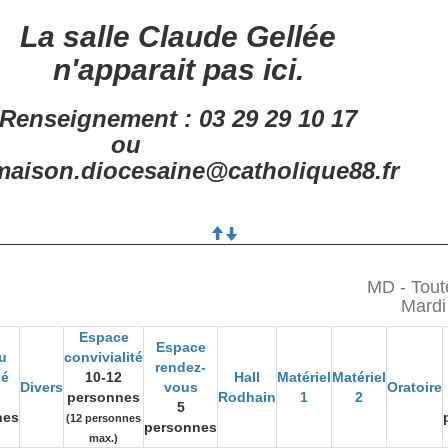
La salle Claude Gellée
n'apparait pas ici.
Renseignement : 03 29 29 10 17
ou
aison.diocesaine@catholique88.fr
MD - Tout
Mardi 
Espace
Espace
u
convivialité
rendez-
gé
10-12
Hall
Matériel
Matériel
Divers
vous
Oratoire
personnes
Rodhain
1
2
5
nes
(12 personnes
personnes
max.)