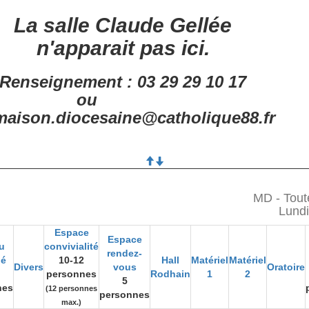
La salle Claude Gellée
n'apparait pas ici.
Renseignement : 03 29 29 10 17
ou
aison.diocesaine@catholique88.fr
MD - Tout
Lundi
Espace
Espace
u
convivialité
rendez-
gé
10-12
Hall
Matériel
Matériel
Divers
vous
Oratoire
personnes
Rodhain
1
2
5
nes
(12 personnes
personnes
max.)