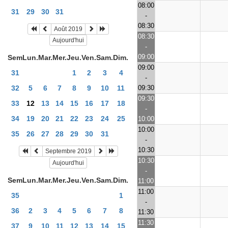
08:00
31
29
30
31
-
08:30
Août 2019
08:30
Aujourd'hui
-
09:00
Sem
Lun.
Mar.
Mer.
Jeu.
Ven.
Sam.
Dim.
09:00
31
1
2
3
4
-
09:30
32
5
6
7
8
9
10
11
09:30
33
12
13
14
15
16
17
18
-
34
19
20
21
22
23
24
25
10:00
10:00
35
26
27
28
29
30
31
-
10:30
Septembre 2019
10:30
Aujourd'hui
-
Sem
Lun.
Mar.
Mer.
Jeu.
Ven.
Sam.
Dim.
11:00
11:00
35
1
-
36
2
3
4
5
6
7
8
11:30
11:30
37
9
10
11
12
13
14
15