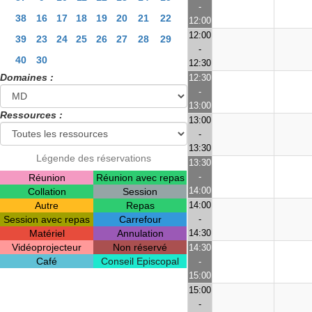
-
38
16
17
18
19
20
21
22
12:00
12:00
39
23
24
25
26
27
28
29
-
40
30
12:30
Domaines :
12:30
-
13:00
Ressources :
13:00
-
13:30
Légende des réservations
13:30
-
Réunion
Réunion avec repas
14:00
Collation
Session
Autre
Repas
14:00
Session avec repas
Carrefour
-
Matériel
Annulation
14:30
Vidéoprojecteur
Non réservé
14:30
Café
Conseil Episcopal
-
15:00
15:00
-