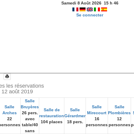
Samedi 8 Août 2026
15
h
46
Se connecter
es les réservations
 12 août 2019
Salle
Salle
Bruyères
Salle
Salle
Salle de
Salle
Arches
26 pers.
Mirecourt
Plombières
restauration
Gérardmer
22
avec
16
12
104 places
18 pers.
personnes
table/40
personnes
personnes
p
sans