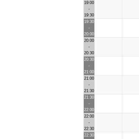
19:00
-
19:30
19:30
-
20:00
20:00
-
20:30
20:30
-
21:00
21:00
-
21:30
21:30
-
22:00
22:00
-
22:30
22:30