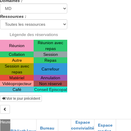
Domaines :
Ressources :
Légende des réservations
Réunion avec
Réunion
repas
Collation
Session
Autre
Repas
Session avec
Carrefour
repas
Matériel
Annulation
Vidéoprojecteur
Non réservé
Café
Conseil Episcopal
Voir le jour précédent
Heure
Espace
Espace
Bureau
convivialité