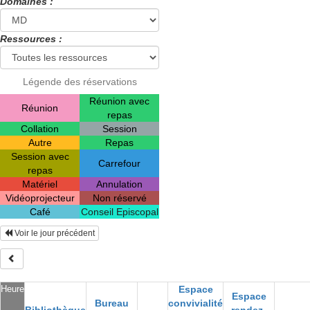
Domaines :
Ressources :
Légende des réservations
Réunion avec
Réunion
repas
Collation
Session
Autre
Repas
Session avec
Carrefour
repas
Matériel
Annulation
Vidéoprojecteur
Non réservé
Café
Conseil Episcopal
Voir le jour précédent
Heure
Espace
Espace
Bureau
convivialité