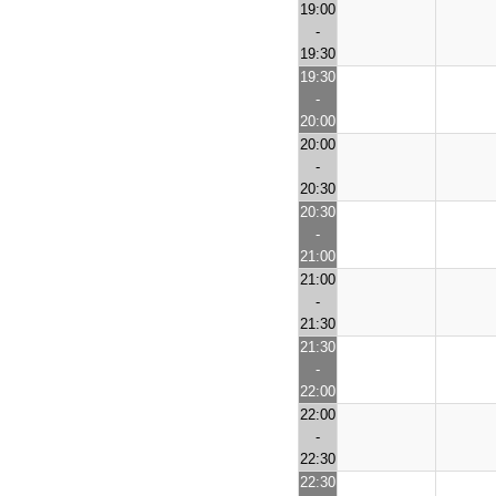
19:00
-
19:30
19:30
-
20:00
20:00
-
20:30
20:30
-
21:00
21:00
-
21:30
21:30
-
22:00
22:00
-
22:30
22:30