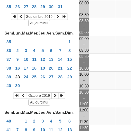
08:00
35
26
27
28
29
30
31
-
08:30
Septembre 2019
08:30
Aujourd'hui
-
09:00
Sem
Lun.
Mar.
Mer.
Jeu.
Ven.
Sam.
Dim.
09:00
35
1
-
09:30
36
2
3
4
5
6
7
8
09:30
37
9
10
11
12
13
14
15
-
38
16
17
18
19
20
21
22
10:00
10:00
39
23
24
25
26
27
28
29
-
40
30
10:30
10:30
Octobre 2019
-
Aujourd'hui
11:00
11:00
Sem
Lun.
Mar.
Mer.
Jeu.
Ven.
Sam.
Dim.
-
40
1
2
3
4
5
6
11:30
11:30
41
7
8
9
10
11
12
13