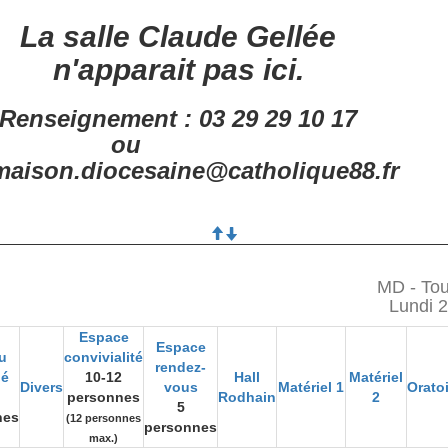
La salle Claude Gellée
n'apparait pas ici.
Renseignement : 03 29 29 10 17
ou
aison.diocesaine@catholique88.fr
MD - Tou
Lundi 
Espace
Espace
u
convivialité
rendez-
gé
10-12
Hall
Matériel
Divers
vous
Matériel 1
Orato
personnes
Rodhain
2
5
nes
(12 personnes
personnes
max.)