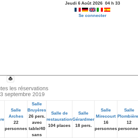
Jeudi 6 Août 2026
04
h
33
Se connecter
tes les réservations
23 septembre 2019
Salle
Salle
Bruyères
Salle
Salle
Salle de
Salle
Arches
26 pers.
Mirecourt
Plombièr
ire
restauration
Gérardmer
22
avec
16
12
104 places
18 pers.
personnes
table/40
personnes
personne
sans