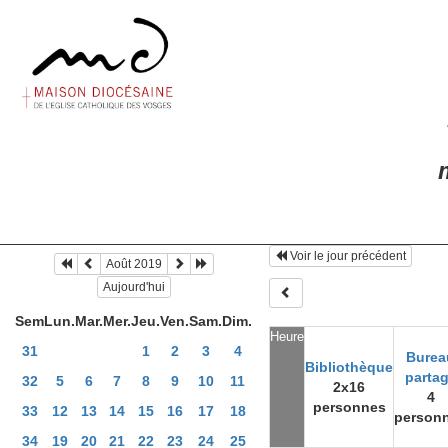
m
Voir le jour précédent
Août 2019
Aujourd'hui
Sem
Lun.
Mar.
Mer.
Jeu.
Ven.
Sam.
Dim.
Heure
31
1
2
3
4
Burea
Bibliothèque
parta
32
5
6
7
8
9
10
11
2x16
4
personnes
33
12
13
14
15
16
17
18
person
34
19
20
21
22
23
24
25