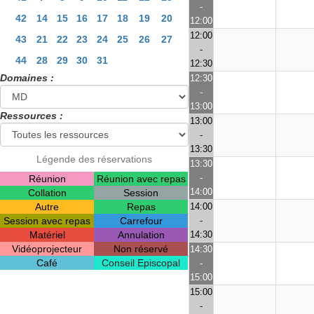
-
42
14
15
16
17
18
19
20
12:00
12:00
43
21
22
23
24
25
26
27
-
44
28
29
30
31
12:30
Domaines :
12:30
-
13:00
Ressources :
13:00
-
13:30
Légende des réservations
13:30
-
Réunion
Réunion avec repas
14:00
Collation
Session
Autre
Repas
14:00
Session avec repas
Carrefour
-
Matériel
Annulation
14:30
Vidéoprojecteur
Non réservé
14:30
Café
Conseil Episcopal
-
15:00
15:00
-