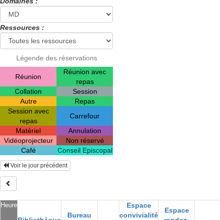
Domaines :
Ressources :
Légende des réservations
Réunion avec
Réunion
repas
Collation
Session
Autre
Repas
Session avec
Carrefour
repas
Matériel
Annulation
Vidéoprojecteur
Non réservé
Café
Conseil Episcopal
Voir le jour précédent
Heure
Espace
Espace
Bureau
convivialité