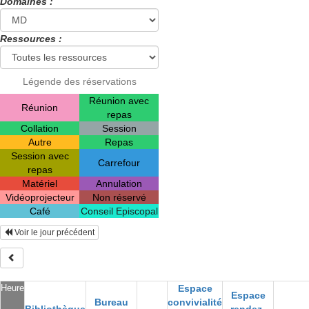
Domaines :
Ressources :
Légende des réservations
Réunion avec
Réunion
repas
Collation
Session
Autre
Repas
Session avec
Carrefour
repas
Matériel
Annulation
Vidéoprojecteur
Non réservé
Café
Conseil Episcopal
Voir le jour précédent
Heure
Espace
Espace
Bureau
convivialité