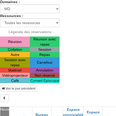
Domaines :
Ressources :
Légende des réservations
Réunion avec
Réunion
repas
Collation
Session
Autre
Repas
Session avec
Carrefour
repas
Matériel
Annulation
Vidéoprojecteur
Non réservé
Café
Conseil Episcopal
Voir le jour précédent
Heure
Espace
Espace
Bureau
convivialité