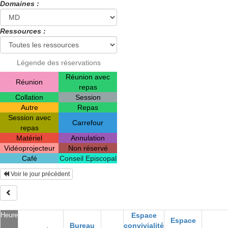
Domaines :
Ressources :
Légende des réservations
Réunion avec
Réunion
repas
Collation
Session
Autre
Repas
Session avec
Carrefour
repas
Matériel
Annulation
Vidéoprojecteur
Non réservé
Café
Conseil Episcopal
Voir le jour précédent
Heure
Espace
Espace
Bureau
convivialité